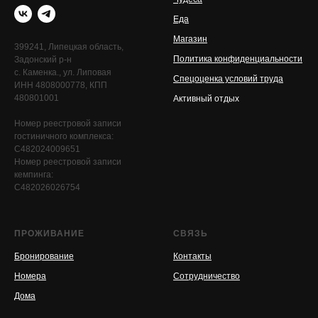
Еда
Магазин
399241, Липецкая область,
Политика конфиденциальности
Задонский р-н
с. Каменка., ул. Липовая
Спецоценка условий труда
ИНН 4808000778, КПП
480801001
Активный отдых
Номер реестровой записи
гостиничного комплекса:
С482024009651
Номер реестровой записи
кемпинга:
С482026026754
ПРОЖИВАНИЕ
СВЯЗЬ
Бронирование
Контакты
Номера
Сотрудничество
Дома