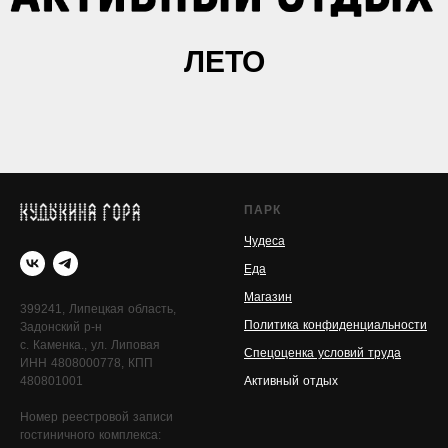
ЛЕТО
ПАРК
Чудеса
Еда
Магазин
399241, Липецкая область,
Политика конфиденциальности
Задонский р-н
с. Каменка., ул. Липовая
Спецоценка условий труда
ИНН 4808000778, КПП
480801001
Активный отдых
Номер реестровой записи
гостиничного комплекса: